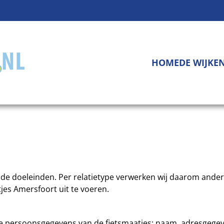
HOME
DE WIJKE
de doeleinden. Per relatietype verwerken wij daarom ander
jes Amersfoort uit te voeren.
de persoonsgegevens van de fietsmaatjes: naam, adresgege