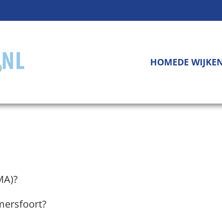
HOME
DE WIJKE
MA)?
mersfoort?